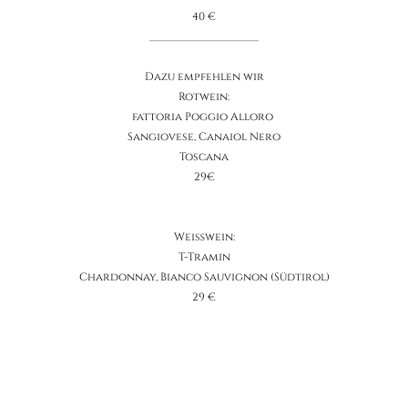
40 €
____________________
Dazu empfehlen wir
Rotwein:
fattoria Poggio Alloro
Sangiovese, Canaiol Nero
Toscana
29€
Weißwein:
T-Tramin
Chardonnay, Bianco Sauvignon
(Südtirol)
29 €